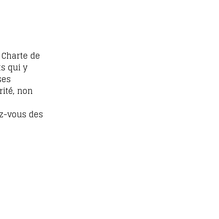
 Charte de
s qui y
ses
rité, non
z-vous des