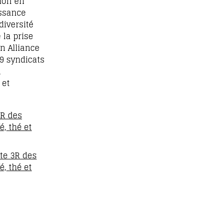
ion en
issance
diversité
 la prise
n Alliance
 9 syndicats
à
 et
3R des
, thé et
ute 3R des
, thé et