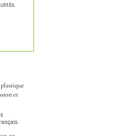
ubtils.
 plastique
usion et
ns
ançais.