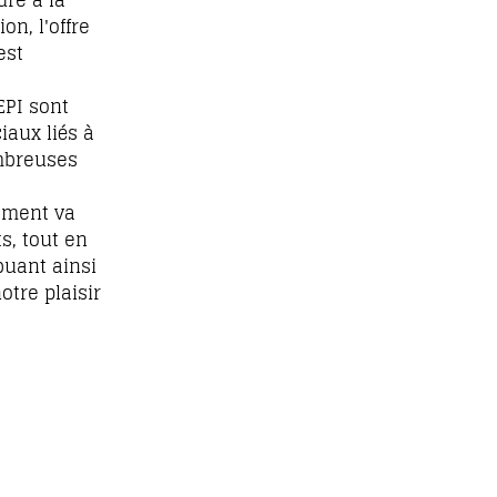
dre à la
n, l'offre
est
EPI sont
aux liés à
ombreuses
gement va
s, tout en
buant ainsi
otre plaisir