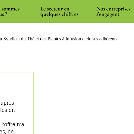
 sommes
Le secteur en
Nos entreprises
us ?
quelques chiffres
s’engagent
u Syndicat du Thé et des Plantes à Infusion et de ses adhérents.
 après
ités en
'offre n'a
es, de