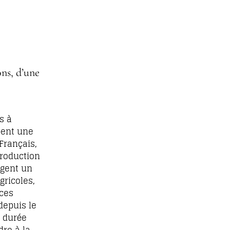
ons, d’une
s à
pent une
Français,
roduction
igent un
gricoles,
 ces
depuis le
a durée